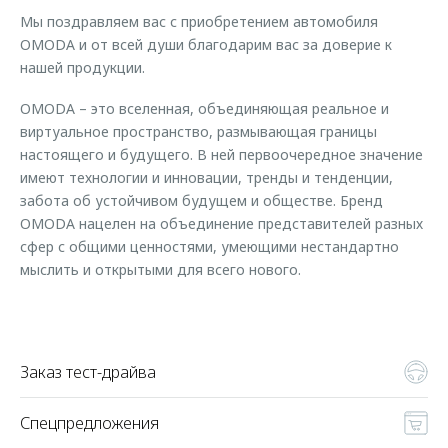
Страхование
Клиентская поддержка
Мы поздравляем вас с приобретением автомобиля
Обратная связь
Кредитный калькулятор
OMODA и от всей души благодарим вас за доверие к
O&J Автоклуб
нашей продукции.
Аксессуары
Клуб владельцев OMODA
OMODA – это вселенная, объединяющая реальное и
Одежда и сувениры
Приложение O&J
виртуальное пространство, размывающая границы
Оригинальные аксессуары
настоящего и будущего. В ней первоочередное значение
Аксессуары
имеют технологии и инновации, тренды и тенденции,
Запчасти
Одежда и сувениры
забота об устойчивом будущем и обществе. Бренд
OMODA нацелен на объединение представителей разных
Трейд-ин
Оригинальные аксессуары
сфер с общими ценностями, умеющими нестандартно
Калькулятор трейд-ин
Запчасти
мыслить и открытыми для всего нового.
Заказ тест-драйва
Спецпредложения