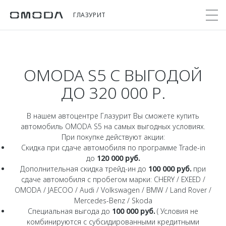
ГЛАЗУРИТ
OMODA S5 C ВЫГОДОЙ
Покупателям
Мир OMODA
Владельцам
Модели
ДО 320 000 Р.
C5
Выбор и покупка
Сервис
О бренде
от 2 299 000 ₽*
Сравнить комплектации
Записаться на сервис
Новости
В нашем автоцентре Глазурит Вы сможете купить
автомобиль OMODA S5 на самых выгодных условиях.
Записаться на тест-драйв
Кузовной ремонт
При покупке действуют акции:
Онлайн-сервисы
C7
Cпецпредложения
Скидка при сдаче автомобиля по программе Trade-in
Поддержка
Приложение O&J
до
120 000 руб.
от 2 739 000 ₽*
Прайс-листы
Дополнительная скидка трейд-ин до
100 000 руб.
при
Помощь на дороге
Клуб владельцев OMODA
OMODA Лизинг
сдаче автомобиля с пробегом марки: CHERY / EXEED /
Гарантия
OMODA / JAECOO / Audi / Volkswagen / BMW / Land Rover /
Бренд JAECOO
Кредит и страхование
Mercedes-Benz / Skoda
Дополнительная техническая поддержка
Специальная выгода до
100 000 руб.
( Условия не
Правовая информация
Кредитные программы
Руководства по эксплуатации
комбинируются с субсидированными кредитными