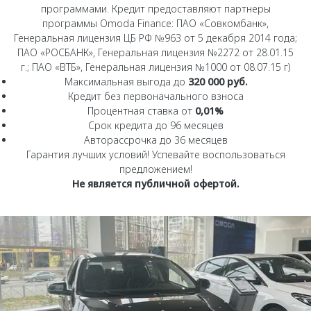
программами. Кредит предоставляют партнеры
Страхование
Клиентская поддержка
Обратная связь
программы Omoda Finance: ПАО «Совкомбанк»,
Кредитный калькулятор
Генеральная лицензия ЦБ РФ №963 от 5 декабря 2014 года;
O&J Автоклуб
ПАО «РОСБАНК», Генеральная лицензия №2272 от 28.01.15
Аксессуары
Клуб владельцев OMODA
г.; ПАО «ВТБ», Генеральная лицензия №1000 от 08.07.15 г)
Максимальная выгода до
320 000 руб.
Одежда и сувениры
Приложение O&J
Кредит без первоначального взноса
Оригинальные аксессуары
Процентная ставка от
0,01%
Аксессуары
Срок кредита до 96 месяцев
Запчасти
Одежда и сувениры
Авторассрочка до 36 месяцев
Гарантия лучших условий! Успевайте воспользоваться
Трейд-ин
Оригинальные аксессуары
предложением!
Калькулятор трейд-ин
Запчасти
Не является публичной офертой.