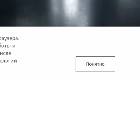
аузера.
боты и
числе
нологий
Понятно