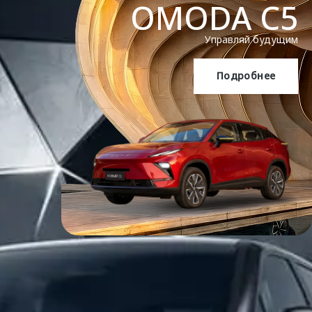
OMODA C5
Управляй будущим
Подробнее
OMODA C5