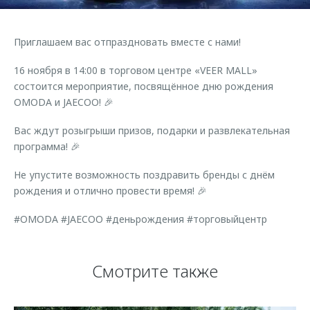
Страхование
Клиентская поддержка
Обратная связь
Кредитный калькулятор
O&J Автоклуб
Приглашаем вас отпраздновать вместе с нами!
Аксессуары
Клуб владельцев OMODA
16 ноября в 14:00 в торговом центре «VEER MАLL»
Одежда и сувениры
Приложение O&J
состоится мероприятие, посвящённое дню рождения
OMODA и JAECOO! 🎉
Оригинальные аксессуары
Аксессуары
Запчасти
Вас ждут розыгрыши призов, подарки и развлекательная
Одежда и сувениры
программа! 🎉
Трейд-ин
Оригинальные аксессуары
Не упустите возможность поздравить бренды с днём
Калькулятор трейд-ин
Запчасти
рождения и отлично провести время! 🎉
#OMODA #JAECOO #деньрождения #торговыйцентр
Смотрите также