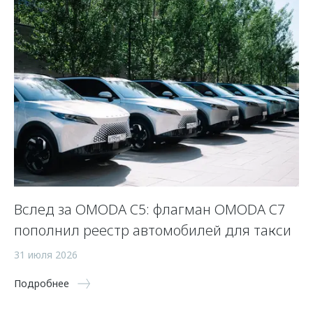
OO
Вслед за OMODA C5: флагман OMODA C7
Н
пополнил реестр автомобилей для такси
O
31 июля 2026
9 
Подробнее
По