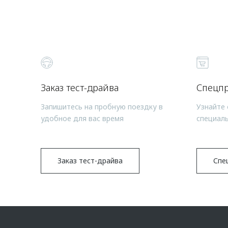
Заказ тест-драйва
Спецп
Запишитесь на пробную поездку в
Узнайте 
удобное для вас время
специал
Заказ тест-драйва
Спе