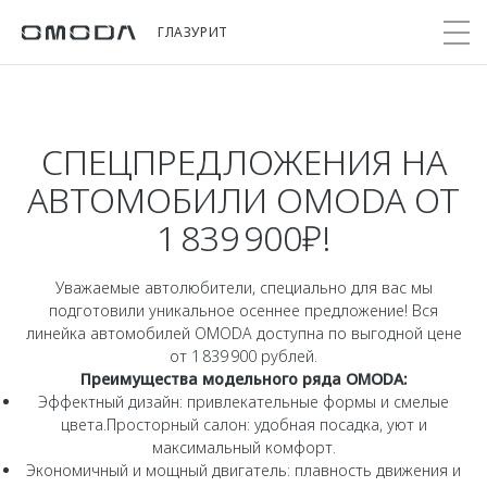
ГЛАЗУРИТ
СПЕЦПРЕДЛОЖЕНИЯ НА
Покупателям
Мир OMODA
Владельцам
Модели
АВТОМОБИЛИ OMODA ОТ
C5
Выбор и покупка
Сервис
О бренде
1 839 900₽!
от 2 299 000 ₽*
Сравнить комплектации
Записаться на сервис
Новости
Записаться на тест-драйв
Кузовной ремонт
Уважаемые автолюбители, специально для вас мы
Онлайн-сервисы
C7
подготовили уникальное осеннее предложение! Вся
Cпецпредложения
Поддержка
Приложение O&J
линейка автомобилей OMODA доступна по выгодной цене
от 2 739 000 ₽*
Прайс-листы
от 1 839 900 рублей.
Помощь на дороге
Клуб владельцев OMODA
Преимущества модельного ряда OMODA:
OMODA Лизинг
Гарантия
Эффектный дизайн: привлекательные формы и смелые
Бренд JAECOO
цвета.Просторный салон: удобная посадка, уют и
Кредит и страхование
Дополнительная техническая поддержка
максимальный комфорт.
Правовая информация
Кредитные программы
Руководства по эксплуатации
Экономичный и мощный двигатель: плавность движения и