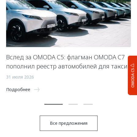
OO
Вслед за OMODA C5: флагман OMODA C7
Н
пополнил реестр автомобилей для такси
O
OMODA C5
31 июля 2026
9 
Подробнее
По
Все предложения