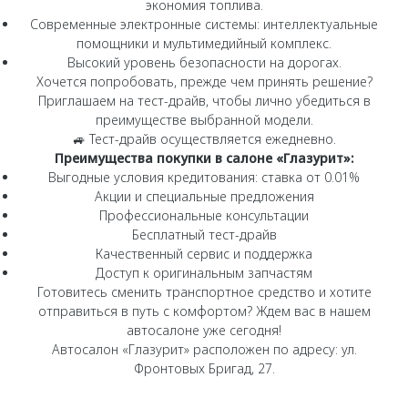
экономия топлива.
Страхование
Клиентская поддержка
Современные электронные системы: интеллектуальные
Обратная связь
Кредитный калькулятор
помощники и мультимедийный комплекс.
O&J Автоклуб
Высокий уровень безопасности на дорогах.
Аксессуары
Хочется попробовать, прежде чем принять решение?
Клуб владельцев OMODA
Приглашаем на тест-драйв, чтобы лично убедиться в
Одежда и сувениры
Приложение O&J
преимуществе выбранной модели.
🚙 Тест-драйв осуществляется ежедневно.
Оригинальные аксессуары
Аксессуары
Преимущества покупки в салоне «Глазурит»:
Запчасти
Выгодные условия кредитования: ставка от 0.01%
Одежда и сувениры
Акции и специальные предложения
Трейд-ин
Оригинальные аксессуары
Профессиональные консультации
Бесплатный тест-драйв
Калькулятор трейд-ин
Запчасти
Качественный сервис и поддержка
Доступ к оригинальным запчастям
Готовитесь сменить транспортное средство и хотите
отправиться в путь с комфортом? Ждем вас в нашем
автосалоне уже сегодня!
Автосалон «Глазурит» расположен по адресу: ул.
Фронтовых Бригад, 27.