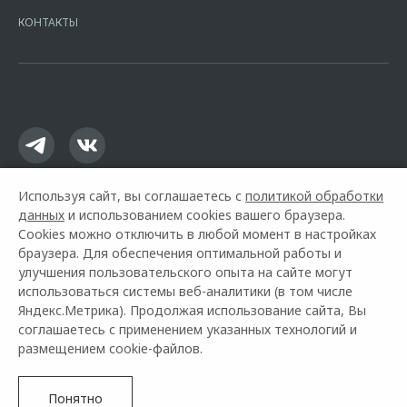
Москва, ул. Каланчевская, д. 27. Ген.лицензия ЦБ РФ № 1326 от
КОНТАКТЫ
16.01.2015. Предложение ограничено и не является публичной
офертой.
Используя сайт, вы соглашаетесь с
политикой обработки
данных
и использованием cookies вашего браузера.
Cookies можно отключить в любой момент в настройках
браузера. Для обеспечения оптимальной работы и
улучшения пользовательского опыта на сайте могут
использоваться системы веб-аналитики (в том числе
Горячая линия OMODA:
+7 (343) 344-32-00
Яндекс.Метрика). Продолжая использование сайта, Вы
соглашаетесь с применением указанных технологий и
© 2026 Глазурит
размещением cookie-файлов.
Модельный ряд
Архивные модели
Контакты
Правовая информация
Понятно