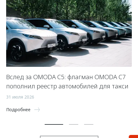
OO
Вслед за OMODA C5: флагман OMODA C7
Н
пополнил реестр автомобилей для такси
O
31 июля 2026
9 
Подробнее
По