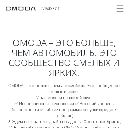
ГЛАЗУРИТ
OMODA – ЭТО БОЛЬШЕ,
Покупателям
Мир OMODA
Владельцам
Модели
ЧЕМ АВТОМОБИЛЬ. ЭТО
C5
Выбор и покупка
Сервис
О бренде
СООБЩЕСТВО СМЕЛЫХ И
от 2 299 000 ₽*
Сравнить комплектации
Записаться на сервис
Новости
ЯРКИХ.
Записаться на тест-драйв
Кузовной ремонт
Онлайн-сервисы
C7
Cпецпредложения
OMODA – это больше, чем автомобиль. Это сообщество
Поддержка
Приложение O&J
от 2 739 000 ₽*
смелых и ярких.
Прайс-листы
Помощь на дороге
Клуб владельцев OMODA
У нас модели на любой вкус.
OMODA Лизинг
✅ Инновационные технологии ✅ Высокий уровень
Гарантия
Бренд JAECOO
безопасности ✅ Гибкие программы покупки (кредит /
Кредит и страхование
Дополнительная техническая поддержка
трейд-ин)
📍 Ждём всех на тест-драйв по адресу: Фронтовых Бригад,
Правовая информация
Кредитные программы
Руководства по эксплуатации
27. Выбирайте своего героя OMODA и врывайтесь в лето