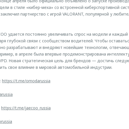
в конце апреля было официально объявлено о запуске произво
дели в стиле «кибер-меха» со встроенной киберспортивной сист
заключил партнерство с игрой VALORANT, популярной у любите
OO удается постоянно увеличивать спрос на модели и каждый 
ря глубокой связи с сообществом водителей. Чтобы оставатьс
но разрабатывают и внедряют новейшие технологии, отвечающ
пример, в апреле была впервые продемонстрирована интеллект
VPD. Новая стратегическая цель для брендов — достичь след
пить свое влияние в мировой автомобильной индустрии.
:
https://t.me/omodarussia
arussia
:
https://t.me/jaecoo_russia
orussia