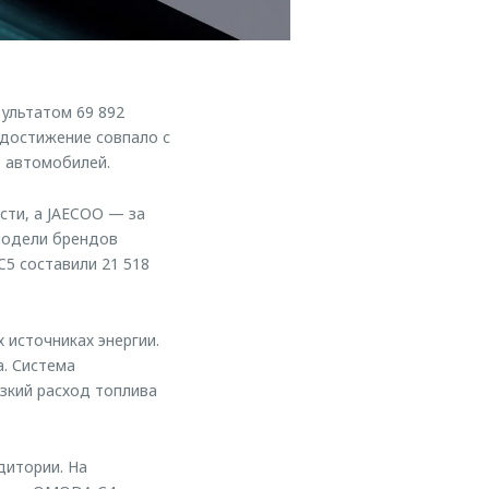
ультатом 69 892
 достижение совпало с
0 автомобилей.
сти, а JAECOO — за
 модели брендов
5 составили 21 518
 источниках энергии.
а. Система
зкий расход топлива
дитории. На