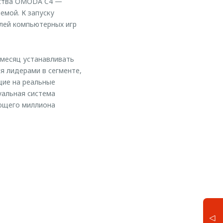
дства OMODA C4 —
емой. К запуску
лей компьютерных игр
месяц устанавливать
я лидерами в сегменте,
ие на реальные
уальная система
ующего миллиона