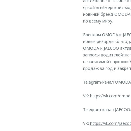
автосалоне в Пекине 
яркой «геймерской» мо
новинки бренд OMODA 
по всему миру.
Брендам OMODA и JAEC
новые рекорды благода
OMODA и JAECOO актив
запросы водителей: на
независимой парковки 
продаж за год и закре
Telegram-канал OMODA
VK:
https://vk.com/omod
Telegram-канал JAECOO
VK:
https://vk.com/jaeco