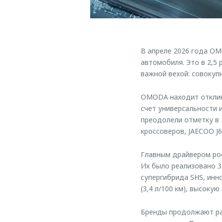
В апреле 2026 года OM
автомобиля. Это в 2,5
важной вехой: совокуп
OMODA находит отклик 
счет универсальности 
преодолели отметку в 
кроссоверов, JAECOO J6
Главным драйвером рос
Их было реализовано 3
супергибрида SHS, инн
(3,4 л/100 км), высоку
Бренды продолжают ра