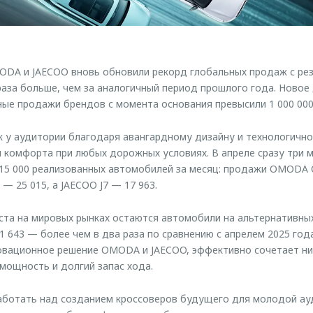
ODA и JAECOO вновь обновили рекорд глобальных продаж с рез
 раза больше, чем за аналогичный период прошлого года. Новое
ные продажи брендов с момента основания превысили 1 000 00
у аудитории благодаря авангардному дизайну и технологично
и комфорта при любых дорожных условиях. В апреле сразу три
15 000 реализованных автомобилей за месяц: продажи OMODA C
 — 25 015, а JAECOO J7 — 17 963.
та на мировых рынках остаются автомобили на альтернативных
1 643 — более чем в два раза по сравнению с апрелем 2025 год
овационное решение OMODA и JAECOO, эффективно сочетает ни
ю мощность и долгий запас хода.
ботать над созданием кроссоверов будущего для молодой ау