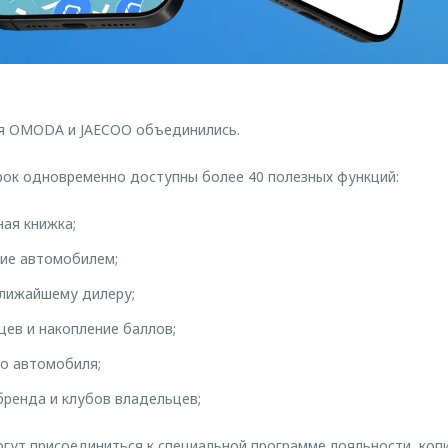
я OMODA и JAECOO объединились.
рок одновременно доступны более 40 полезных функций:
ная книжка;
ие автомобилем;
ближайшему дилеру;
ев и накопление баллов;
о автомобиля;
бренда и клубов владельцев;
огут присоединиться к специальной программе лояльности, коп