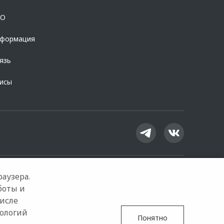
OO
нформация
язь
висы
аузера.
боты и
числе
Google Play
App Store
нологий
Понятно