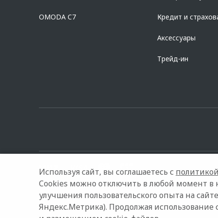
Предложение ограничено и не является публичной офертой.
OMODA C7
Кредит и страхов
Аксессуары
Трейд-ин
Используя сайт, вы соглашаетесь с
политикой
Cookies можно отключить в любой момент в 
улучшения пользовательского опыта на сайте
© 2026 Глазурит
Модельный ряд
Архивные модели
Яндекс.Метрика). Продолжая использование 