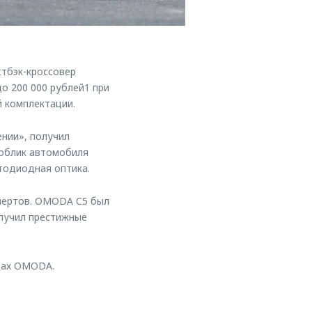
тбэк-кроссовер
о 200 000 рублей1 при
 комплектации.
нии», получил
 облик автомобиля
тодиодная оптика.
пертов. OMODA C5 был
олучил престижные
рах OMODA.