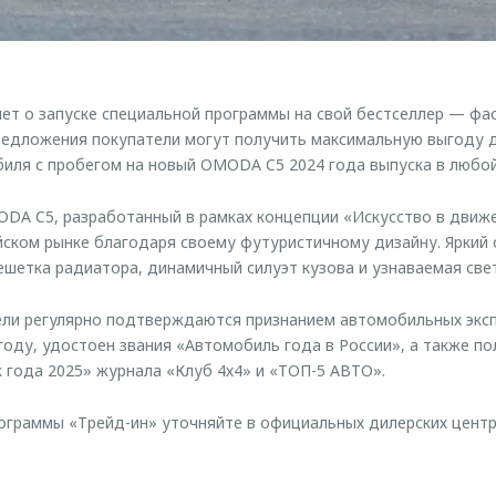
т о запуске специальной программы на свой бестселлер — фас
едложения покупатели могут получить максимальную выгоду д
иля с пробегом на новый OMODA C5 2024 года выпуска в любой
DA C5, разработанный в рамках концепции «Искусство в движе
йском рынке благодаря своему футуристичному дизайну. Яркий
шетка радиатора, динамичный силуэт кузова и узнаваемая све
ели регулярно подтверждаются признанием автомобильных экс
 году, удостоен звания «Автомобиль года в России», а также п
года 2025» журнала «Клуб 4х4» и «ТОП-5 АВТО».
ограммы «Трейд-ин» уточняйте в официальных дилерских цент