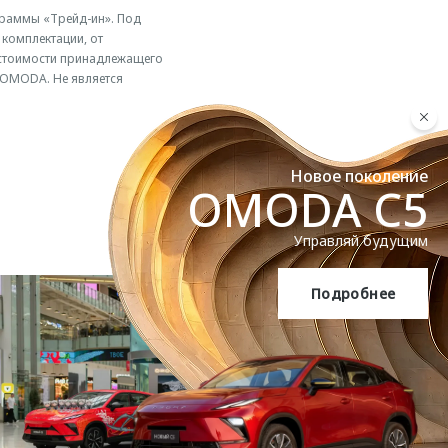
ограммы «Трейд-ин». Под
комплектации, от
 стоимости принадлежащего
 OMODA. Не является
Новое поколение
OMODA C5
Управляй будущим
Подробнее
OMODA C5