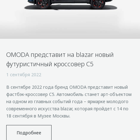
Страхование
Клиентская поддержка
Обратная связь
Кредитный калькулятор
O&J Автоклуб
Аксессуары
Клуб владельцев OMODA
Одежда и сувениры
Приложение O&J
Оригинальные аксессуары
Аксессуары
OMODA представит на blazar новый
Запчасти
Одежда и сувениры
футуристичный кроссовер С5
Трейд-ин
Оригинальные аксессуары
1 сентября 2022
Калькулятор трейд-ин
Запчасти
В сентябре 2022 года бренд OMODA представит новый
фастбэк-кроссовер C5. Автомобиль станет арт-объектом
на одном из главных событий года – ярмарке молодого
современного искусства blazar, которая пройдет с 14 по
18 сентября в Музее Москвы.
Подробнее