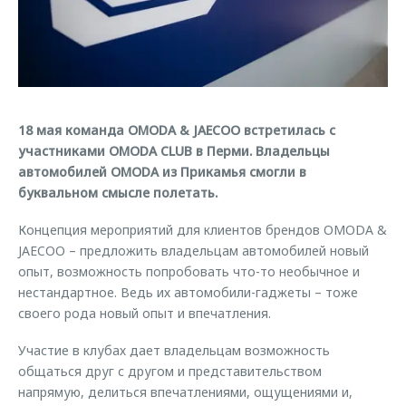
Страхование
Клиентская поддержка
Обратная связь
Кредитный калькулятор
O&J Автоклуб
Аксессуары
Клуб владельцев OMODA
Одежда и сувениры
Приложение O&J
18 мая команда OMODA & JAECOO встретилась с
Оригинальные аксессуары
участниками OMODA CLUB в Перми. Владельцы
Аксессуары
Запчасти
автомобилей OMODA из Прикамья смогли в
Одежда и сувениры
буквальном смысле полетать.
Трейд-ин
Оригинальные аксессуары
Концепция мероприятий для клиентов брендов OMODA &
Калькулятор трейд-ин
Запчасти
JAECOO – предложить владельцам автомобилей новый
опыт, возможность попробовать что-то необычное и
нестандартное. Ведь их автомобили-гаджеты – тоже
своего рода новый опыт и впечатления.
Участие в клубах дает владельцам возможность
общаться друг с другом и представительством
напрямую, делиться впечатлениями, ощущениями и,