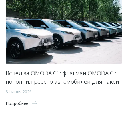
OO
Вслед за OMODA C5: флагман OMODA C7
Н
пополнил реестр автомобилей для такси
O
31 июля 2026
9 
Подробнее
По