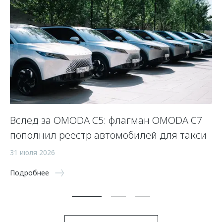
OO
Вслед за OMODA C5: флагман OMODA C7
Н
пополнил реестр автомобилей для такси
O
31 июля 2026
9 
Подробнее
По