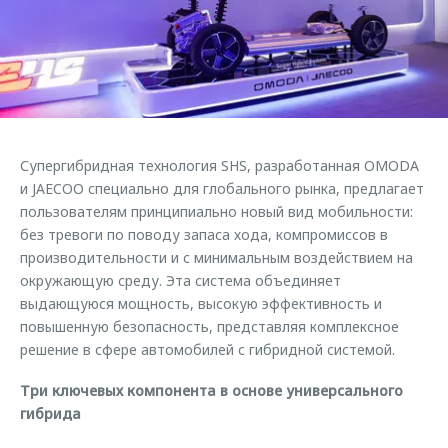
Страхование
Клиентская поддержка
Обратная связь
Кредитный калькулятор
O&J Автоклуб
Аксессуары
Клуб владельцев OMODA
Одежда и сувениры
Приложение O&J
Оригинальные аксессуары
Супергибридная технология SHS, разработанная OMODA
Аксессуары
Запчасти
и JAECOO специально для глобального рынка, предлагает
Одежда и сувениры
пользователям принципиально новый вид мобильности:
Трейд-ин
Оригинальные аксессуары
без тревоги по поводу запаса хода, компромиссов в
производительности и с минимальным воздействием на
Калькулятор трейд-ин
Запчасти
окружающую среду. Эта система объединяет
выдающуюся мощность, высокую эффективность и
повышенную безопасность, представляя комплексное
решение в сфере автомобилей с гибридной системой.
Три ключевых компонента в основе универсального
гибрида