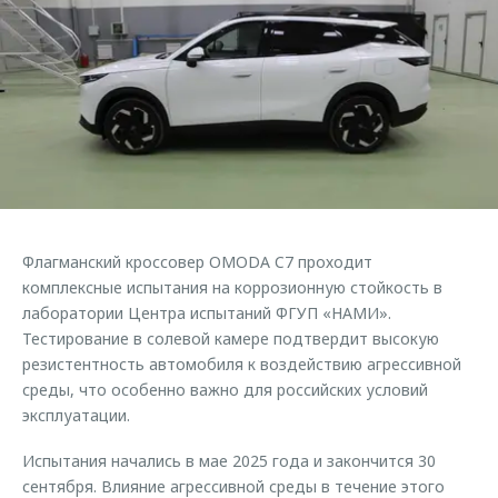
Страхование
Клиентская поддержка
Обратная связь
Кредитный калькулятор
O&J Автоклуб
Аксессуары
Клуб владельцев OMODA
Одежда и сувениры
Приложение O&J
Оригинальные аксессуары
Аксессуары
Запчасти
Одежда и сувениры
Трейд-ин
Оригинальные аксессуары
Флагманский кроссовер OMODA C7 проходит
комплексные испытания на коррозионную стойкость в
Калькулятор трейд-ин
Запчасти
лаборатории Центра испытаний ФГУП «НАМИ».
Тестирование в солевой камере подтвердит высокую
резистентность автомобиля к воздействию агрессивной
среды, что особенно важно для российских условий
эксплуатации.
Испытания начались в мае 2025 года и закончится 30
сентября. Влияние агрессивной среды в течение этого