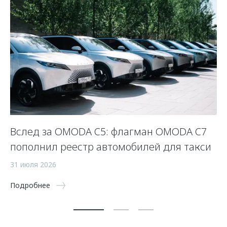
OO
Вслед за OMODA C5: флагман OMODA C7
Н
пополнил реестр автомобилей для такси
O
31 июля 2026
9 
Подробнее
По