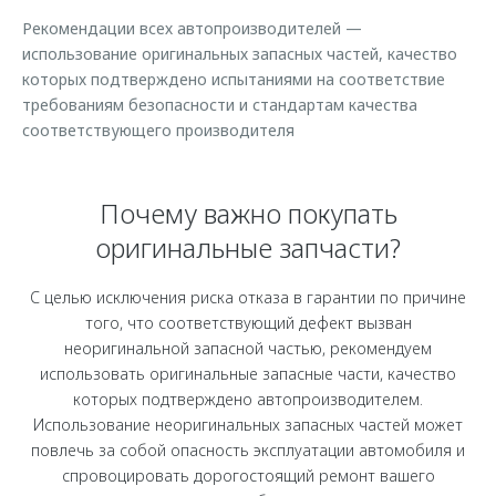
Страхование
Клиентская поддержка
Рекомендации всех автопроизводителей —
Обратная связь
Кредитный калькулятор
использование оригинальных запасных частей, качество
O&J Автоклуб
которых подтверждено испытаниями на соответствие
Аксессуары
Клуб владельцев OMODA
требованиям безопасности и стандартам качества
соответствующего производителя
Одежда и сувениры
Приложение O&J
Оригинальные аксессуары
Аксессуары
Запчасти
Почему важно покупать
Одежда и сувениры
оригинальные запчасти?
Трейд-ин
Оригинальные аксессуары
Калькулятор трейд-ин
Запчасти
С целью исключения риска отказа в гарантии по причине
того, что соответствующий дефект вызван
неоригинальной запасной частью, рекомендуем
использовать оригинальные запасные части, качество
которых подтверждено автопроизводителем.
Использование неоригинальных запасных частей может
повлечь за собой опасность эксплуатации автомобиля и
спровоцировать дорогостоящий ремонт вашего